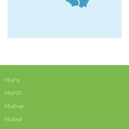
FiltaFry
FiltaFOG
FiltaDrain
FiltaSeal