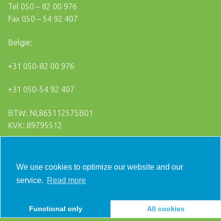
Tel
050 – 82 00 976
Fax
050 – 54 92 407
Belgie:
+31 050-82 00 976
+31 050-54 92 407
BTW: NL865112575B01
KVK: 89795512
Algemene Voorwaarden
Privacy statement
We use cookies to optimize our website and our
service.
Read more
Disclaimer
FAQ
Functional only
All cookies